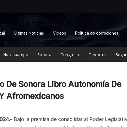
pal
Últimas Noticias
Videos
Politica de correciones
Huatabampo
Sonora
Congreso
Deportes
Segur
so De Sonora Libro Autonomía De
 Y Afromexicanos
024.-
Bajo la premisa de consolidar al Poder Legislati