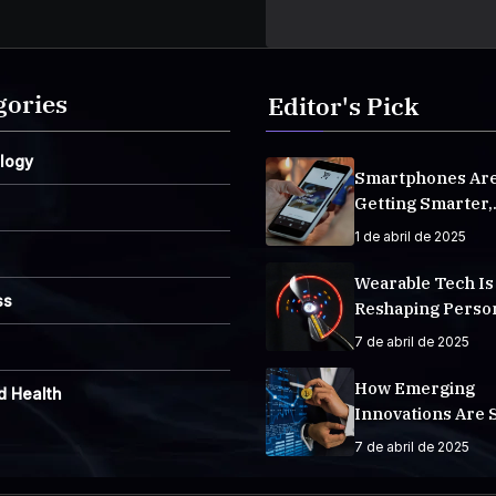
gories
Editor's Pick
logy
Smartphones Ar
Getting Smarter,
Integrating AI E
1 de abril de 2025
Life
Wearable Tech Is
ss
Reshaping Perso
Fitness Tracking
7 de abril de 2025
How Emerging
d Health
Innovations Are 
The Future
7 de abril de 2025