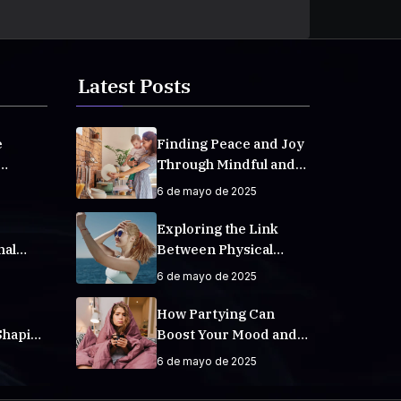
Latest Posts
e
Finding Peace and Joy
Through Mindful and
veryday
Empathetic Practices
6 de mayo de 2025
Exploring the Link
nal
Between Physical
Fitness and Mental
6 de mayo de 2025
Well-Being
How Partying Can
Shaping
Boost Your Mood and
Increase Happiness
6 de mayo de 2025