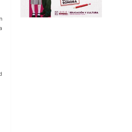
n
a
d