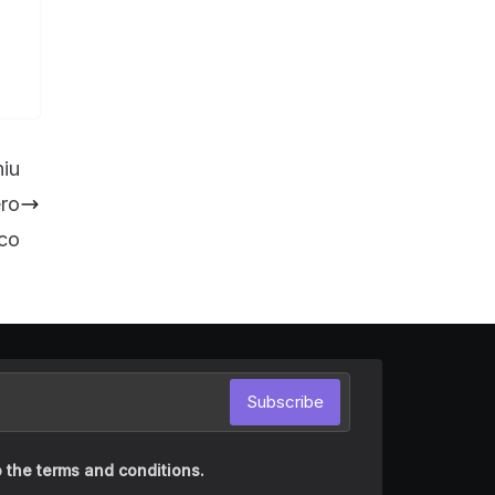
hiu
ro
co
Subscribe
 the terms and conditions.