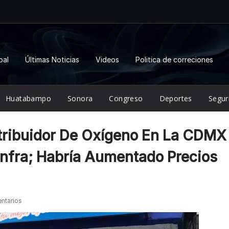
pal
Últimas Noticias
Videos
Politica de correciones
Huatabampo
Sonora
Congreso
Deportes
Segur
tribuidor De Oxígeno En La CDMX
Infra; Habría Aumentado Precios
ntarios