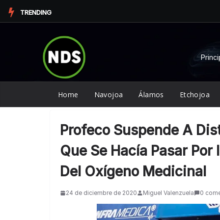
Saltar
TRENDING
al
contenido
Princi
Home
Navojoa
Álamos
Etchojoa
Profeco Suspende A Dis
Que Se Hacía Pasar Por 
Del Oxígeno Medicinal
24 de diciembre de 2020
Miguel Valenzuela
0 come