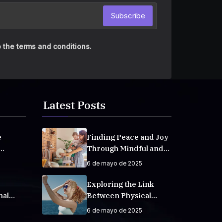
Subscribe
 the terms and conditions.
Latest Posts
e
Finding Peace and Joy
Through Mindful and
veryday
Empathetic Practices
6 de mayo de 2025
Exploring the Link
nal
Between Physical
Fitness and Mental
6 de mayo de 2025
Well-Being