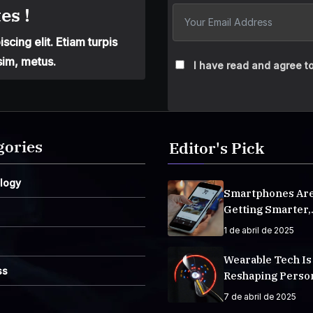
es !
cing elit. Etiam turpis
sim, metus.
I have read and agree to
gories
Editor's Pick
logy
Smartphones Ar
Getting Smarter,
Integrating AI E
1 de abril de 2025
Life
Wearable Tech Is
ss
Reshaping Perso
Fitness Tracking
7 de abril de 2025