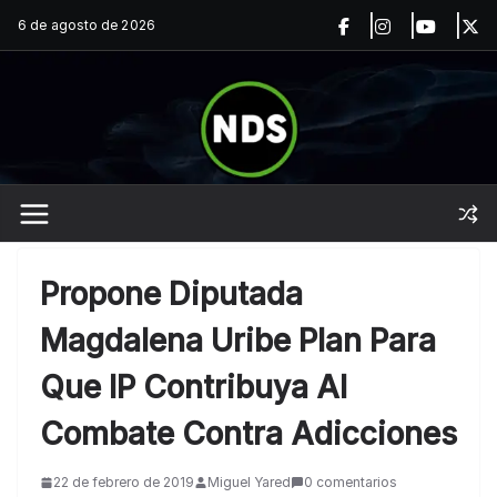
Saltar
6 de agosto de 2026
al
contenido
Propone Diputada
Magdalena Uribe Plan Para
Que IP Contribuya Al
Combate Contra Adicciones
22 de febrero de 2019
Miguel Yared
0 comentarios