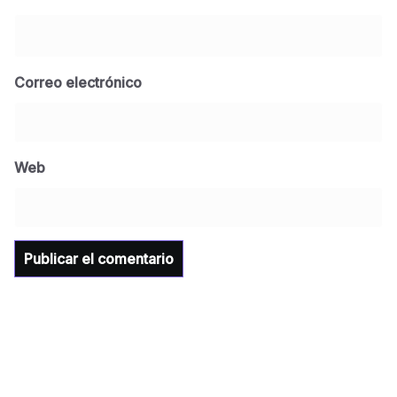
Correo electrónico
BLOG
Jose Felix Gomez Anduro rector de la UTE
Universidad Tecnológica de Etchojoa
Web
presente en la conferencia del gobernador
de Sonora Dr. Alfonso Durazo se esperan
importantes anuncios en el tema de salud
para la Universidad y para el municipio