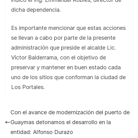
dicha dependencia.
Es importante mencionar que estas acciones
se llevan a cabo por parte de la presente
administración que preside el alcalde Lic.
Víctor Balderrama, con el objetivo de
preservar y mantener en buen estado cada
uno de los sitios que conforman la ciudad de
Los Portales.
BLOG
Jose Felix Gomez Anduro rector de la UTE
Con el avance de modernización del puerto de
Universidad Tecnológica de Etchojoa
Guaymas detonamos el desarrollo en la
presente en la conferencia del gobernador
entidad: Alfonso Durazo
de Sonora Dr. Alfonso Durazo se esperan