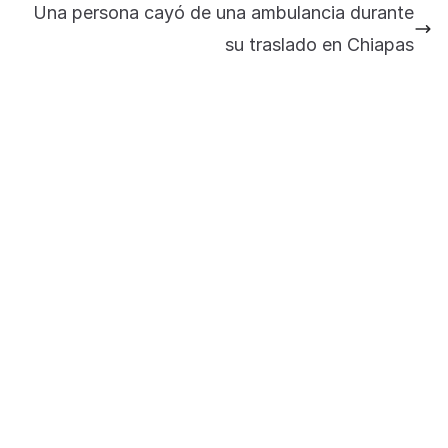
importantes anuncios en el tema de salud
Una persona cayó de una ambulancia durante
para la Universidad y para el municipio
su traslado en Chiapas