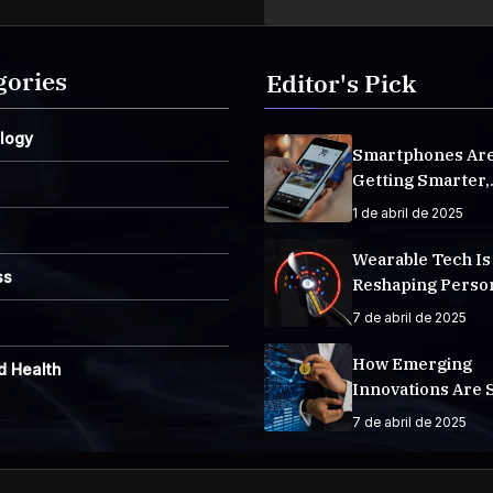
gories
Editor's Pick
logy
Smartphones Ar
Getting Smarter,
Integrating AI E
1 de abril de 2025
Life
Wearable Tech Is
ss
Reshaping Perso
Fitness Tracking
7 de abril de 2025
How Emerging
d Health
Innovations Are 
The Future
7 de abril de 2025