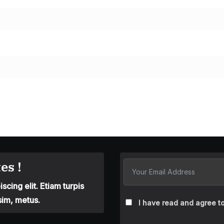
es !
cing elit. Etiam turpis
sim, metus.
I have read and agree to