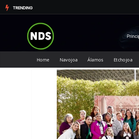
Saltar
TRENDING
al
contenido
Princi
Home
Navojoa
Álamos
Etchojoa