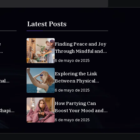
Latest Posts
e
Finding Peace and Joy
Through Mindful and
veryday
Empathetic Practices
6 de mayo de 2025
Exploring the Link
nal
Between Physical
Fitness and Mental
6 de mayo de 2025
Well-Being
How Partying Can
Shaping
Boost Your Mood and
Increase Happiness
6 de mayo de 2025