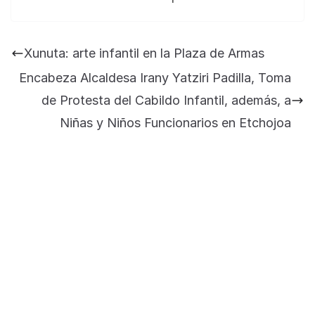
Jose Felix Gomez Anduro rector de la UTE
Universidad Tecnológica de Etchojoa
Xunuta: arte infantil en la Plaza de Armas
presente en la conferencia del gobernador
Encabeza Alcaldesa Irany Yatziri Padilla, Toma
de Sonora Dr. Alfonso Durazo se esperan
importantes anuncios en el tema de salud
de Protesta del Cabildo Infantil, además, a
para la Universidad y para el municipio
Niñas y Niños Funcionarios en Etchojoa