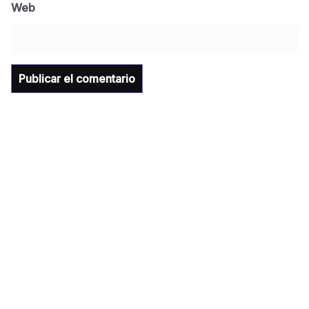
Universidad Tecnológica de Etchojoa
Web
presente en la conferencia del gobernador
de Sonora Dr. Alfonso Durazo se esperan
importantes anuncios en el tema de salud
para la Universidad y para el municipio