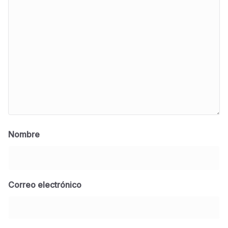
Nombre
Correo electrónico
BLOG
Jose Felix Gomez Anduro rector de la UTE