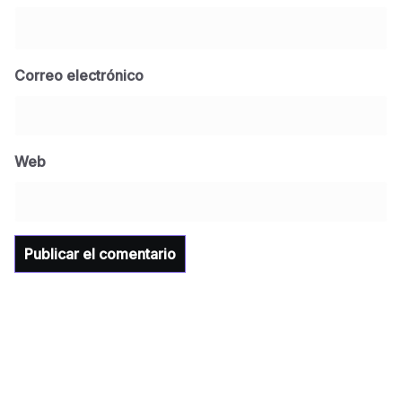
Correo electrónico
BLOG
Jose Felix Gomez Anduro rector de la UTE
Universidad Tecnológica de Etchojoa
Web
presente en la conferencia del gobernador
de Sonora Dr. Alfonso Durazo se esperan
importantes anuncios en el tema de salud
para la Universidad y para el municipio