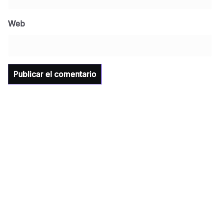
Jose Felix Gomez Anduro rector de la UTE
Universidad Tecnológica de Etchojoa
Web
presente en la conferencia del gobernador
de Sonora Dr. Alfonso Durazo se esperan
importantes anuncios en el tema de salud
para la Universidad y para el municipio