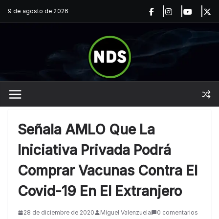
Saltar
9 de agosto de 2026
al
contenido
Señala AMLO Que La
Iniciativa Privada Podrá
Comprar Vacunas Contra El
Covid-19 En El Extranjero
28 de diciembre de 2020
Miguel Valenzuela
0 comentarios