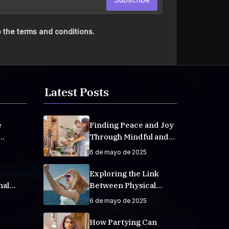
 the terms and conditions.
Latest Posts
e
Finding Peace and Joy
Through Mindful and
veryday
Empathetic Practices
6 de mayo de 2025
Exploring the Link
nal
Between Physical
Fitness and Mental
6 de mayo de 2025
Well-Being
How Partying Can