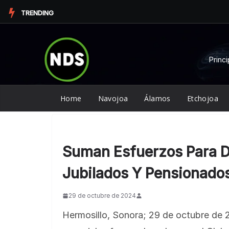
Saltar
TRENDING
al
contenido
Princi
Home
Navojoa
Álamos
Etchojoa
Suman Esfuerzos Para 
Jubilados Y Pensionados
29 de octubre de 2024
Hermosillo, Sonora; 29 de octubre de 