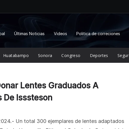
pal
Últimas Noticias
Videos
Politica de correciones
Huatabampo
Sonora
Congreso
Deportes
Segur
Donar Lentes Graduados A
 De Isssteson
2024.- Un total 300 ejemplares de lentes adaptados