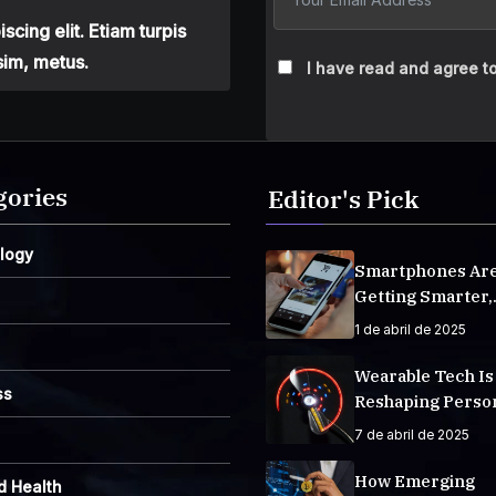
cing elit. Etiam turpis
sim, metus.
I have read and agree to
gories
Editor's Pick
logy
Smartphones Ar
Getting Smarter,
Integrating AI E
1 de abril de 2025
Life
Wearable Tech Is
ss
Reshaping Perso
Fitness Tracking
7 de abril de 2025
How Emerging
d Health