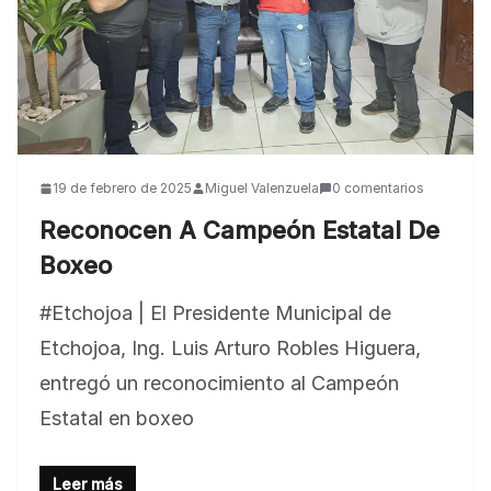
19 de febrero de 2025
Miguel Valenzuela
0 comentarios
Reconocen A Campeón Estatal De
Boxeo
BLOG
#Etchojoa | El Presidente Municipal de
Jose Felix Gomez Anduro rector de la UTE
Etchojoa, Ing. Luis Arturo Robles Higuera,
Universidad Tecnológica de Etchojoa
entregó un reconocimiento al Campeón
presente en la conferencia del gobernador
Estatal en boxeo
de Sonora Dr. Alfonso Durazo se esperan
importantes anuncios en el tema de salud
Leer más