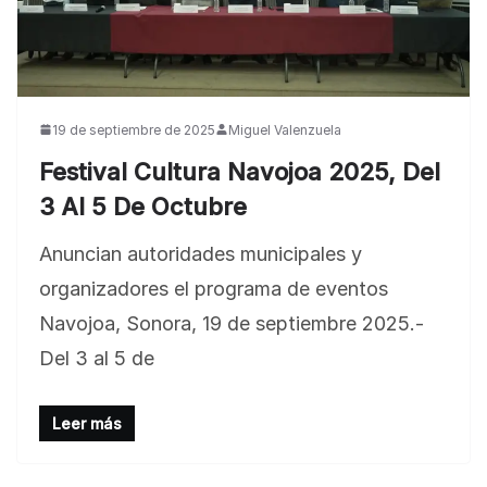
19 de septiembre de 2025
Miguel Valenzuela
Festival Cultura Navojoa 2025, Del
3 Al 5 De Octubre
BLOG
Anuncian autoridades municipales y
Jose Felix Gomez Anduro rector de la UTE
organizadores el programa de eventos
Universidad Tecnológica de Etchojoa
Navojoa, Sonora, 19 de septiembre 2025.-
presente en la conferencia del gobernador
Del 3 al 5 de
de Sonora Dr. Alfonso Durazo se esperan
importantes anuncios en el tema de salud
Leer más
para la Universidad y para el municipio