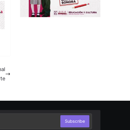
nal
rte
Subscribe