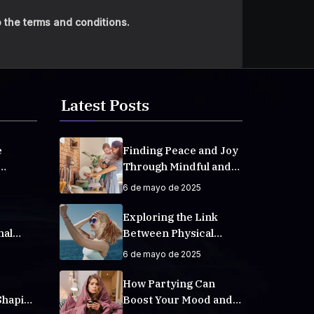
 the terms and conditions.
Latest Posts
e
Finding Peace and Joy
Through Mindful and
veryday
Empathetic Practices
6 de mayo de 2025
Exploring the Link
nal
Between Physical
Fitness and Mental
6 de mayo de 2025
Well-Being
How Partying Can
Shaping
Boost Your Mood and