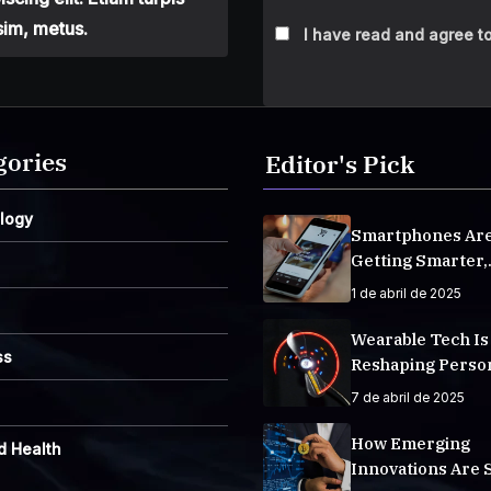
sim, metus.
I have read and agree to
gories
Editor's Pick
logy
Smartphones Ar
Getting Smarter,
Integrating AI E
1 de abril de 2025
Life
Wearable Tech Is
ss
Reshaping Perso
Fitness Tracking
7 de abril de 2025
How Emerging
d Health
Innovations Are 