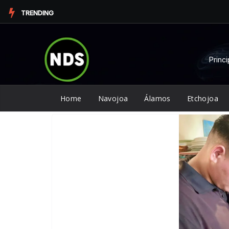
Saltar
TRENDING
al
contenido
Princi
Home
Navojoa
Álamos
Etchojoa