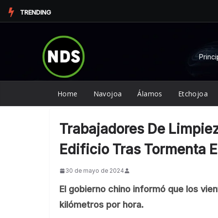
Saltar
TRENDING
al
contenido
Princi
Home
Navojoa
Álamos
Etchojoa
Trabajadores De Limpie
Edificio Tras Tormenta 
30 de mayo de 2024
El gobierno chino informó que los vi
kilómetros por hora.