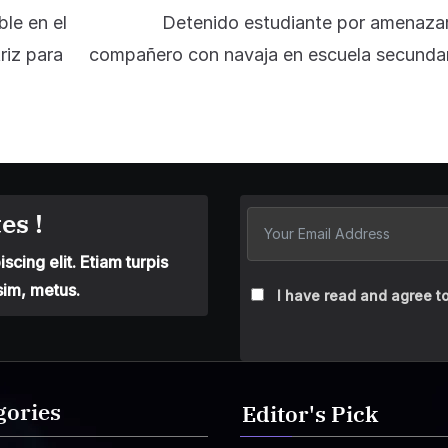
le en el
Detenido estudiante por amenazar
riz para
compañero con navaja en escuela secundar
es !
cing elit. Etiam turpis
sim, metus.
I have read and agree to
gories
Editor's Pick