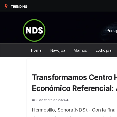
Saltar
TRENDING
al
contenido
Princi
Home
Navojoa
Álamos
Etchojoa
Transformamos Centro Hi
Económico Referencial:
13 de enero de 2024
Hermosillo, Sonora(NDS).- Con la final