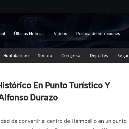
pal
Últimas Noticias
Videos
Politica de correciones
Huatabampo
Sonora
Congreso
Deportes
Segur
stórico En Punto Turístico Y
 Alfonso Durazo
idad de convertir el centro de Hermosillo en un punto