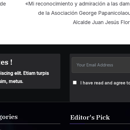
 de
«Mi reconocimiento y admiración a las da
de la Asociación George Papanicolao
Alcalde Juan Jesús Flo
es !
cing elit. Etiam turpis
sim, metus.
I have read and agree to
gories
Editor's Pick