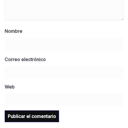
Nombre
Correo electrónico
BLOG
Jose Felix Gomez Anduro rector de la UTE
Universidad Tecnológica de Etchojoa
Web
presente en la conferencia del gobernador
de Sonora Dr. Alfonso Durazo se esperan
importantes anuncios en el tema de salud
para la Universidad y para el municipio