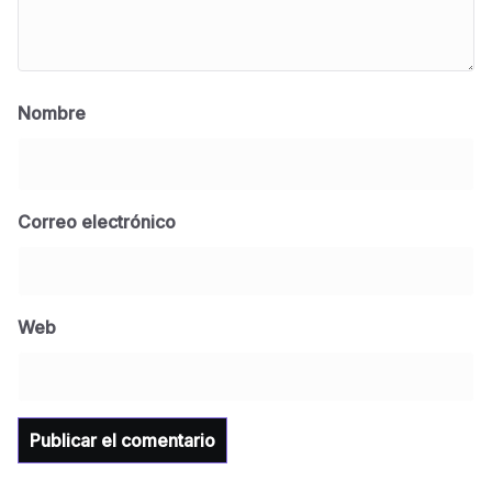
Nombre
Correo electrónico
BLOG
Jose Felix Gomez Anduro rector de la UTE
Universidad Tecnológica de Etchojoa
Web
presente en la conferencia del gobernador
de Sonora Dr. Alfonso Durazo se esperan
importantes anuncios en el tema de salud
para la Universidad y para el municipio