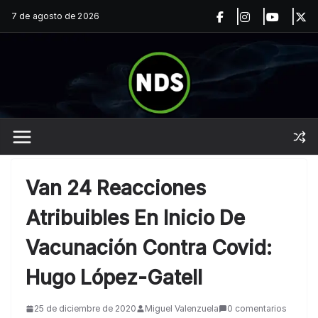
Saltar
7 de agosto de 2026
al
contenido
Van 24 Reacciones
Atribuibles En Inicio De
Vacunación Contra Covid:
Hugo López-Gatell
25 de diciembre de 2020
Miguel Valenzuela
0 comentarios