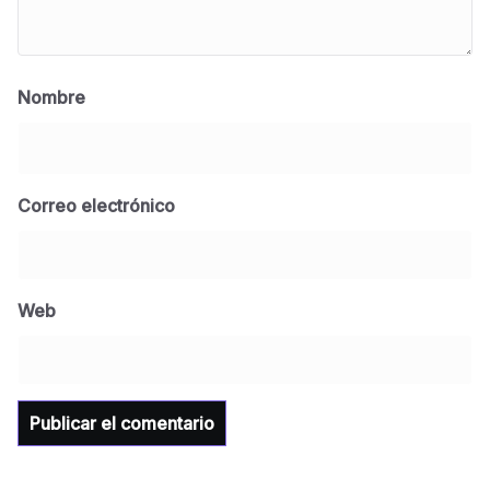
Nombre
Correo electrónico
BLOG
Jose Felix Gomez Anduro rector de la UTE
Universidad Tecnológica de Etchojoa
Web
presente en la conferencia del gobernador
de Sonora Dr. Alfonso Durazo se esperan
importantes anuncios en el tema de salud
para la Universidad y para el municipio