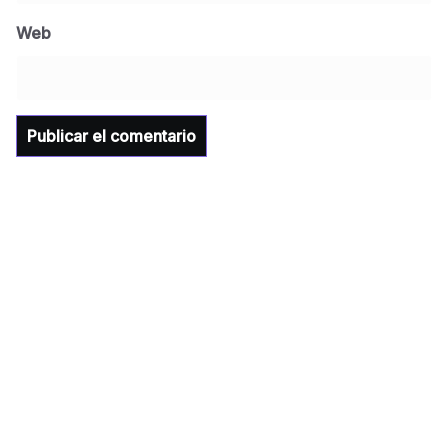
Universidad Tecnológica de Etchojoa
Web
presente en la conferencia del gobernador
de Sonora Dr. Alfonso Durazo se esperan
importantes anuncios en el tema de salud
para la Universidad y para el municipio