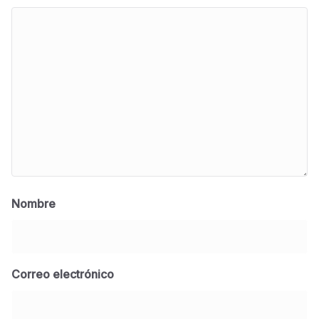
Nombre
Correo electrónico
BLOG
Jose Felix Gomez Anduro rector de la UTE