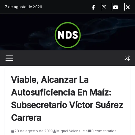
Saltar
7 de agosto de 2026
al
contenido
Viable, Alcanzar La
Autosuficiencia En Maíz:
Subsecretario Víctor Suárez
Carrera
28 de agosto de 2019
Miguel Valenzuela
0 comentarios