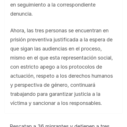
en seguimiento a la correspondiente
denuncia.
Ahora, las tres personas se encuentran en
prisión preventiva justificada a la espera de
que sigan las audiencias en el proceso,
mismo en el que esta representación social,
con estricto apego a los protocolos de
actuación, respeto a los derechos humanos
y perspectiva de género, continuará
trabajando para garantizar justicia a la
víctima y sancionar a los responsables.
BLOG
Jose Felix Gomez Anduro rector de la UTE
Universidad Tecnológica de Etchojoa
Rescatan a 36 migrantes y detienen a tres