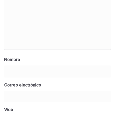
Nombre
Correo electrónico
BLOG
Jose Felix Gomez Anduro rector de la UTE
Universidad Tecnológica de Etchojoa
Web
presente en la conferencia del gobernador