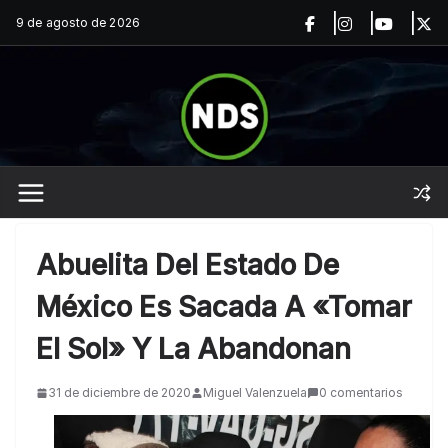
Saltar
9 de agosto de 2026
al
contenido
Abuelita Del Estado De
México Es Sacada A «tomar
El Sol» Y La Abandonan
31 de diciembre de 2020
Miguel Valenzuela
0 comentarios