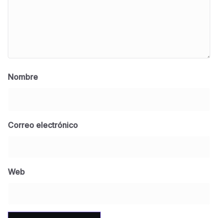
Nombre
Correo electrónico
BLOG
Jose Felix Gomez Anduro rector de la UTE
Universidad Tecnológica de Etchojoa
Web
presente en la conferencia del gobernador
de Sonora Dr. Alfonso Durazo se esperan
importantes anuncios en el tema de salud