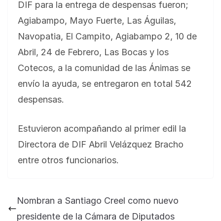
DIF para la entrega de despensas fueron;
Agiabampo, Mayo Fuerte, Las Águilas,
Navopatia, El Campito, Agiabampo 2, 10 de
Abril, 24 de Febrero, Las Bocas y los
Cotecos, a la comunidad de las Ánimas se
envío la ayuda, se entregaron en total 542
despensas.
Estuvieron acompañando al primer edil la
Directora de DIF Abril Velázquez Bracho
BLOG
Jose Felix Gomez Anduro rector de la UTE
entre otros funcionarios.
Universidad Tecnológica de Etchojoa
presente en la conferencia del gobernador
Nombran a Santiago Creel como nuevo
de Sonora Dr. Alfonso Durazo se esperan
importantes anuncios en el tema de salud
presidente de la Cámara de Diputados