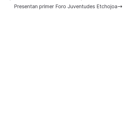
para la Universidad y para el municipio
Presentan primer Foro Juventudes Etchojoa