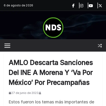
Saltar
6 de agosto de 2026
al
contenido
AMLO Descarta Sanciones
Del INE A Morena Y ‘Va Por
México’ Por Precampañas
27 de junio de 2023
Estos fueron los temas más importantes de