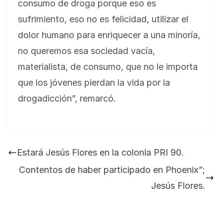
consumo de droga porque eso es
sufrimiento, eso no es felicidad, utilizar el
dolor humano para enriquecer a una minoría,
no queremos esa sociedad vacía,
materialista, de consumo, que no le importa
que los jóvenes pierdan la vida por la
BLOG
drogadicción”, remarcó.
Jose Felix Gomez Anduro rector de la UTE
Universidad Tecnológica de Etchojoa
presente en la conferencia del gobernador
Estará Jesús Flores en la colonia PRI 90.
de Sonora Dr. Alfonso Durazo se esperan
importantes anuncios en el tema de salud
Contentos de haber participado en Phoenix”;
para la Universidad y para el municipio
Jesús Flores.