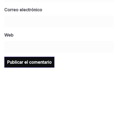
Correo electrónico
BLOG
Jose Felix Gomez Anduro rector de la UTE
Universidad Tecnológica de Etchojoa
Web
presente en la conferencia del gobernador
de Sonora Dr. Alfonso Durazo se esperan
importantes anuncios en el tema de salud
para la Universidad y para el municipio