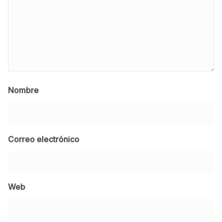
Nombre
Correo electrónico
BLOG
Jose Felix Gomez Anduro rector de la UTE
Universidad Tecnológica de Etchojoa
Web
presente en la conferencia del gobernador
de Sonora Dr. Alfonso Durazo se esperan