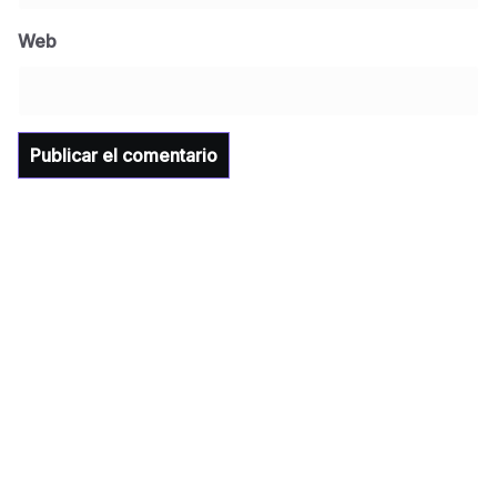
Universidad Tecnológica de Etchojoa
Web
presente en la conferencia del gobernador
de Sonora Dr. Alfonso Durazo se esperan
importantes anuncios en el tema de salud
para la Universidad y para el municipio