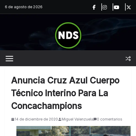
Saltar
6 de agosto de 2026
al
contenido
Anuncia Cruz Azul Cuerpo
Técnico Interino Para La
Concachampions
14 de diciembre de 2020
Miguel Valenzuela
0 comentarios