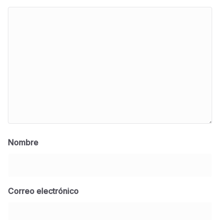
Nombre
Correo electrónico
BLOG
Jose Felix Gomez Anduro rector de la UTE