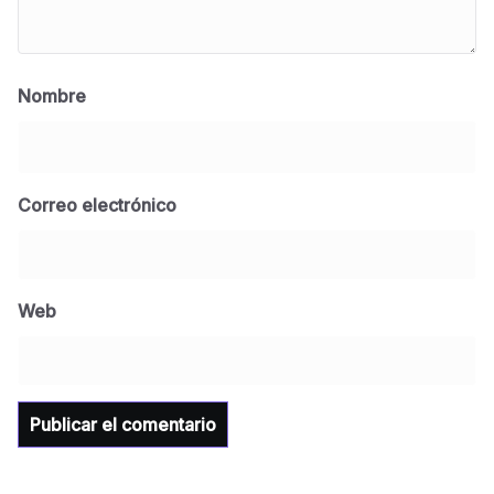
Nombre
Correo electrónico
BLOG
Jose Felix Gomez Anduro rector de la UTE
Universidad Tecnológica de Etchojoa
Web
presente en la conferencia del gobernador
de Sonora Dr. Alfonso Durazo se esperan
importantes anuncios en el tema de salud
para la Universidad y para el municipio