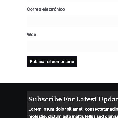
Correo electrónico
Web
Subscribe For Latest Updat
Lorem ipsum dolor sit amet, consectetur adipis
molestie, dictum esta mattis tellus sed dignis