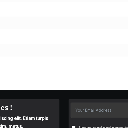
es !
cing elit. Etiam turpis
sim, metus.
I have read and agree to