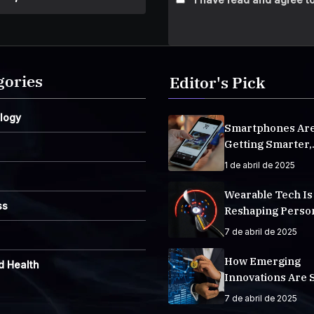
gories
Editor's Pick
logy
Smartphones Ar
Getting Smarter,
Integrating AI E
1 de abril de 2025
Life
Wearable Tech Is
ss
Reshaping Perso
Fitness Tracking
7 de abril de 2025
How Emerging
d Health
Innovations Are 
The Future
7 de abril de 2025