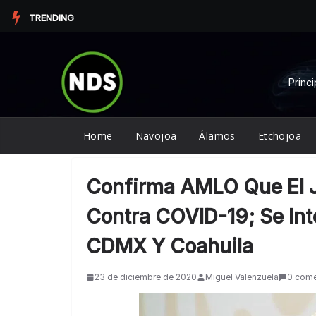
Saltar
TRENDING
al
contenido
Princi
Home
Navojoa
Álamos
Etchojoa
Confirma AMLO Que El J
Contra COVID-19; Se Int
CDMX Y Coahuila
23 de diciembre de 2020
Miguel Valenzuela
0 come