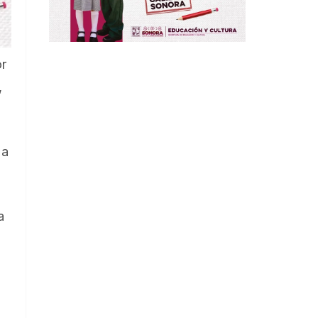
or
,
 a
a