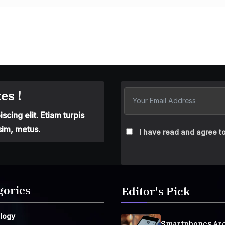
es !
cing elit. Etiam turpis
sim, metus.
I have read and agree to
gories
Editor's Pick
logy
Smartphones Ar