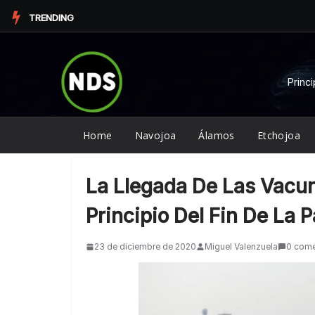
Saltar
TRENDING
al
contenido
Princi
Home
Navojoa
Álamos
Etchojoa
La Llegada De Las Vacun
Principio Del Fin De La 
23 de diciembre de 2020
Miguel Valenzuela
0 come