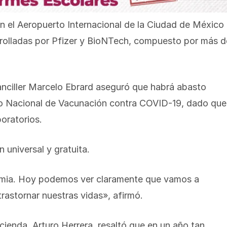
n el Aeropuerto Internacional de la Ciudad de México
rrolladas por Pfizer y BioNTech, compuesto por más d
canciller Marcelo Ebrard aseguró que habrá abasto
olo Nacional de Vacunación contra COVID-19, dado que
oratorios.
 universal y gratuita.
ndemia. Hoy podemos ver claramente que vamos a
trastornar nuestras vidas», afirmó.
acienda, Arturo Herrera, resaltó que en un año tan