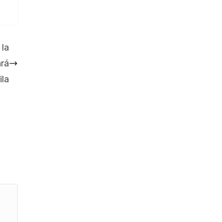
 la
ará
ila