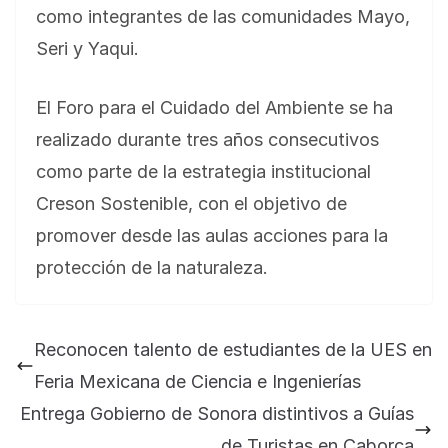
como integrantes de las comunidades Mayo,
Seri y Yaqui.
El Foro para el Cuidado del Ambiente se ha
realizado durante tres años consecutivos
como parte de la estrategia institucional
Creson Sostenible, con el objetivo de
promover desde las aulas acciones para la
protección de la naturaleza.
BLOG
Jose Felix Gomez Anduro rector de la UTE
Universidad Tecnológica de Etchojoa
Reconocen talento de estudiantes de la UES en
presente en la conferencia del gobernador
Feria Mexicana de Ciencia e Ingenierías
de Sonora Dr. Alfonso Durazo se esperan
importantes anuncios en el tema de salud
Entrega Gobierno de Sonora distintivos a Guías
para la Universidad y para el municipio
de Turistas en Caborca