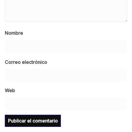
Nombre
Correo electrónico
BLOG
Jose Felix Gomez Anduro rector de la UTE
Universidad Tecnológica de Etchojoa
Web
presente en la conferencia del gobernador
de Sonora Dr. Alfonso Durazo se esperan
importantes anuncios en el tema de salud
para la Universidad y para el municipio