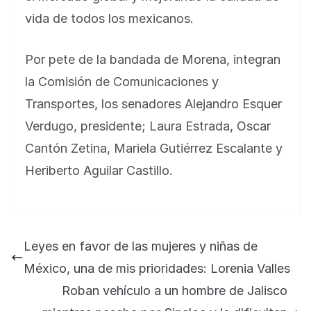
vida de todos los mexicanos.
Por pete de la bandada de Morena, integran
la Comisión de Comunicaciones y
Transportes, los senadores Alejandro Esquer
Verdugo, presidente; Laura Estrada, Oscar
Cantón Zetina, Mariela Gutiérrez Escalante y
Heriberto Aguilar Castillo.
BLOG
Jose Felix Gomez Anduro rector de la UTE
Leyes en favor de las mujeres y niñas de
Universidad Tecnológica de Etchojoa
México, una de mis prioridades: Lorenia Valles
presente en la conferencia del gobernador
Roban vehículo a un hombre de Jalisco
de Sonora Dr. Alfonso Durazo se esperan