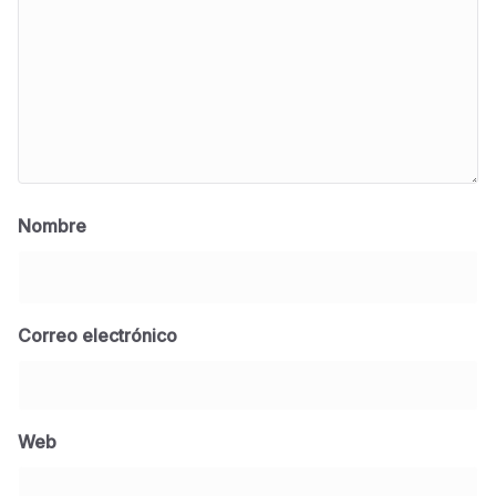
Nombre
Correo electrónico
BLOG
Jose Felix Gomez Anduro rector de la UTE
Universidad Tecnológica de Etchojoa
Web
presente en la conferencia del gobernador
de Sonora Dr. Alfonso Durazo se esperan