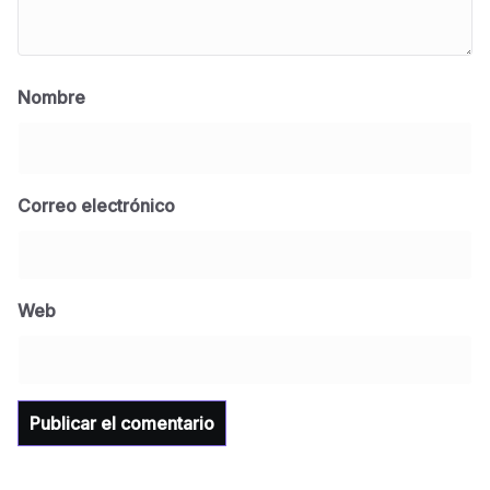
Nombre
Correo electrónico
BLOG
Jose Felix Gomez Anduro rector de la UTE
Universidad Tecnológica de Etchojoa
Web
presente en la conferencia del gobernador
de Sonora Dr. Alfonso Durazo se esperan
importantes anuncios en el tema de salud
para la Universidad y para el municipio