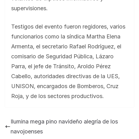
supervisiones.
Testigos del evento fueron regidores, varios
funcionarios como la síndica Martha Elena
Armenta, el secretario Rafael Rodríguez, el
comisario de Seguridad Pública, Lázaro
Parra, el jefe de Tránsito, Aroldo Pérez
Cabello, autoridades directivas de la UES,
UNISON, encargados de Bomberos, Cruz
Roja, y de los sectores productivos.
BLOG
Jose Felix Gomez Anduro rector de la UTE
Universidad Tecnológica de Etchojoa
Ilumina mega pino navideño alegría de los
presente en la conferencia del gobernador
navojoenses
de Sonora Dr. Alfonso Durazo se esperan