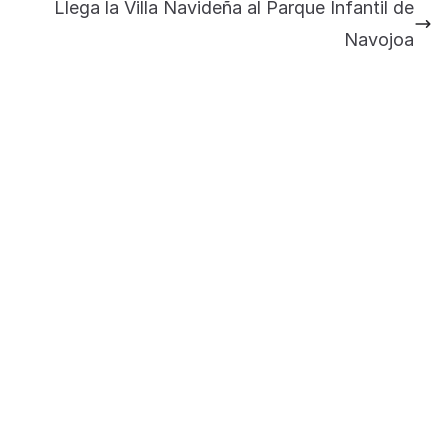
importantes anuncios en el tema de salud
Llega la Villa Navideña al Parque Infantil de
para la Universidad y para el municipio
Navojoa