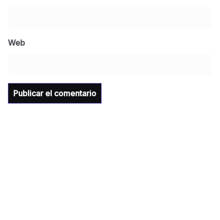
BLOG
Jose Felix Gomez Anduro rector de la UTE
Universidad Tecnológica de Etchojoa
Web
presente en la conferencia del gobernador
de Sonora Dr. Alfonso Durazo se esperan
importantes anuncios en el tema de salud
para la Universidad y para el municipio