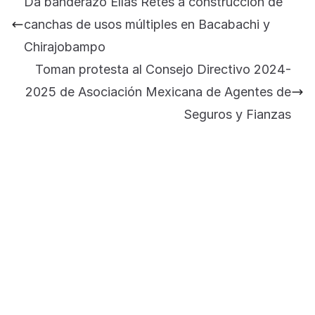
Da banderazo Elías Retes a construcción de
Jose Felix Gomez Anduro rector de la UTE
canchas de usos múltiples en Bacabachi y
Universidad Tecnológica de Etchojoa
Chirajobampo
presente en la conferencia del gobernador
Toman protesta al Consejo Directivo 2024-
de Sonora Dr. Alfonso Durazo se esperan
importantes anuncios en el tema de salud
2025 de Asociación Mexicana de Agentes de
para la Universidad y para el municipio
Seguros y Fianzas