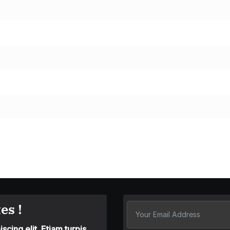
es !
cing elit. Etiam turpis