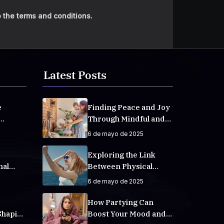
 the terms and conditions.
Latest Posts
e
Finding Peace and Joy
Through Mindful and
veryday
Empathetic Practices
6 de mayo de 2025
Exploring the Link
nal
Between Physical
Fitness and Mental
6 de mayo de 2025
Well-Being
How Partying Can
Shaping
Boost Your Mood and