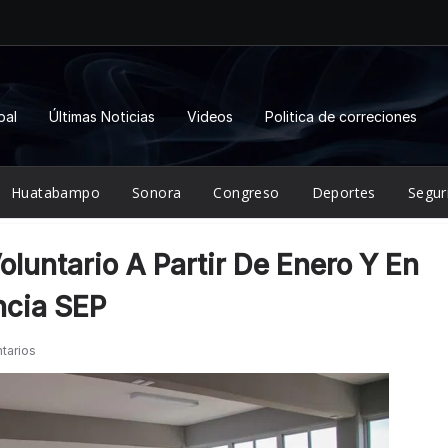
pal
Últimas Noticias
Videos
Politica de correciones
Huatabampo
Sonora
Congreso
Deportes
Segur
luntario A Partir De Enero Y En
ncia SEP
tarios