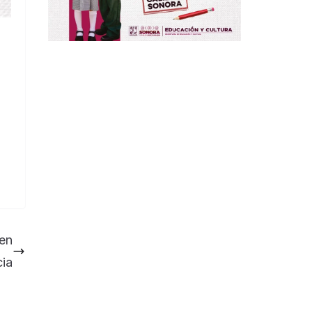
en
cia