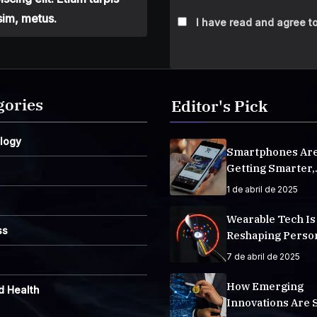
sim, metus.
I have read and agree to
gories
Editor's Pick
logy
Smartphones Ar
Getting Smarter,
Integrating AI E
1 de abril de 2025
Life
Wearable Tech Is
ss
Reshaping Perso
Fitness Tracking
7 de abril de 2025
How Emerging
d Health
Innovations Are 