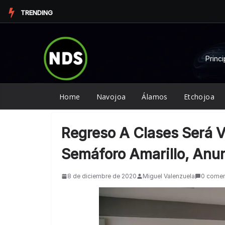
Saltar
TRENDING
al
contenido
Princi
Home
Navojoa
Álamos
Etchojoa
Regreso A Clases Será Vo
Semáforo Amarillo, Anu
8 de diciembre de 2020
Miguel Valenzuela
0 comen