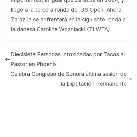
llegó a la tercera ronda del US Open. Ahora,
Zarazúa se enfrentará en la siguiente ronda a
la danesa Caroline Wozniacki (71 WTA).
BLOG
Jose Felix Gomez Anduro rector de la UTE
Universidad Tecnológica de Etchojoa
Diecisiete Personas Intoxicadas por Tacos al
presente en la conferencia del gobernador
Pastor en Phoenix
de Sonora Dr. Alfonso Durazo se esperan
importantes anuncios en el tema de salud
Celebra Congreso de Sonora última sesión de
para la Universidad y para el municipio
la Diputación Permanente