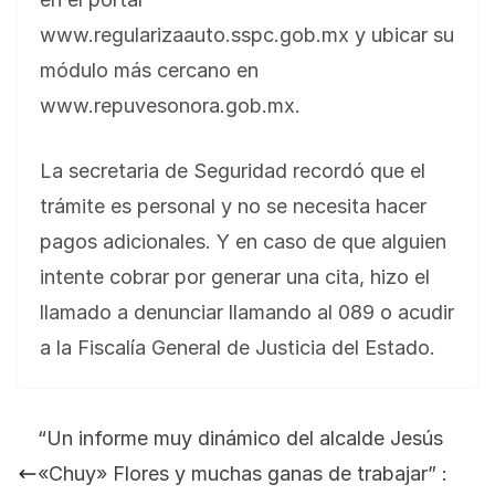
www.regularizaauto.sspc.gob.mx y ubicar su
módulo más cercano en
www.repuvesonora.gob.mx.
La secretaria de Seguridad recordó que el
trámite es personal y no se necesita hacer
pagos adicionales. Y en caso de que alguien
intente cobrar por generar una cita, hizo el
llamado a denunciar llamando al 089 o acudir
a la Fiscalía General de Justicia del Estado.
BLOG
Jose Felix Gomez Anduro rector de la UTE
“Un informe muy dinámico del alcalde Jesús
Universidad Tecnológica de Etchojoa
«Chuy» Flores y muchas ganas de trabajar” :
presente en la conferencia del gobernador