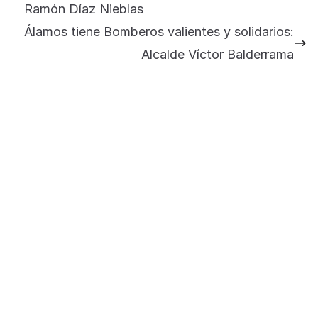
Ramón Díaz Nieblas
de Sonora Dr. Alfonso Durazo se esperan
importantes anuncios en el tema de salud
Álamos tiene Bomberos valientes y solidarios:
para la Universidad y para el municipio
Alcalde Víctor Balderrama