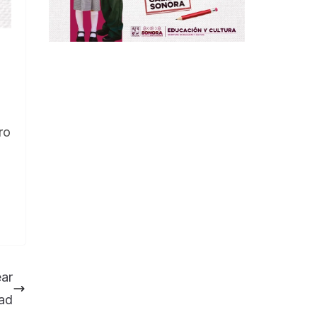
ro
ear
dad