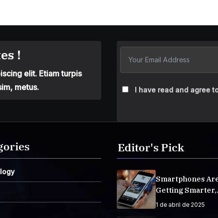
es !
cing elit. Etiam turpis
sim, metus.
I have read and agree to
gories
Editor's Pick
logy
Smartphones Ar
Getting Smarter,
Integrating AI E
1 de abril de 2025
Life