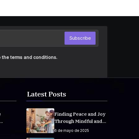
Subscribe
 the terms and conditions.
Latest Posts
e
Finding Peace and Joy
Through Mindful and
veryday
Empathetic Practices
6 de mayo de 2025