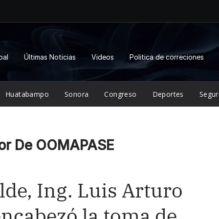
pal
Últimas Noticias
Videos
Politica de correciones
Huatabampo
Sonora
Congreso
Deportes
Segur
ctor De OOMAPASE
lde, Ing. Luis Arturo
encabezó la toma de