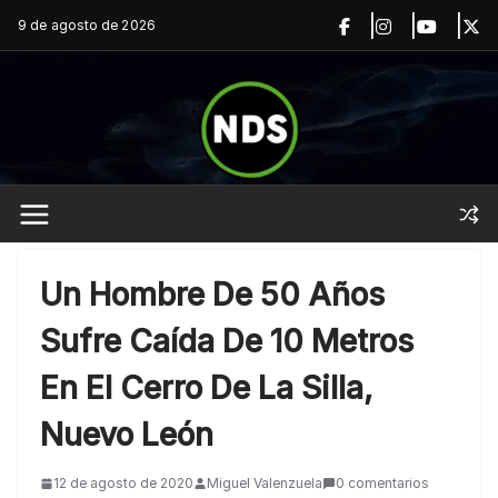
Saltar
9 de agosto de 2026
al
contenido
Un Hombre De 50 Años
Sufre Caída De 10 Metros
En El Cerro De La Silla,
Nuevo León
12 de agosto de 2020
Miguel Valenzuela
0 comentarios