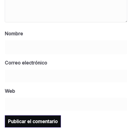
Nombre
Correo electrónico
BLOG
Jose Felix Gomez Anduro rector de la UTE
Universidad Tecnológica de Etchojoa
Web
presente en la conferencia del gobernador
de Sonora Dr. Alfonso Durazo se esperan
importantes anuncios en el tema de salud
para la Universidad y para el municipio