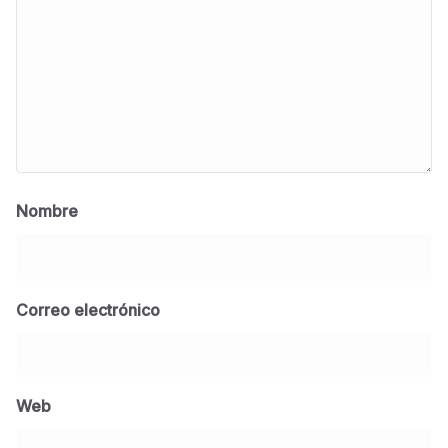
Nombre
Correo electrónico
BLOG
Jose Felix Gomez Anduro rector de la UTE
Universidad Tecnológica de Etchojoa
Web
presente en la conferencia del gobernador