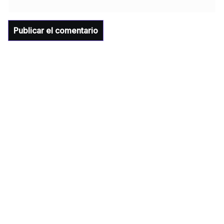
de Sonora Dr. Alfonso Durazo se esperan
importantes anuncios en el tema de salud
para la Universidad y para el municipio