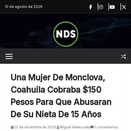
Saltar
10 de agosto de 2026
al
contenido
Una Mujer De Monclova,
Coahuila Cobraba $150
Pesos Para Que Abusaran
De Su Nieta De 15 Años
22 de diciembre de 2020
Miguel Valenzuela
0 comentarios