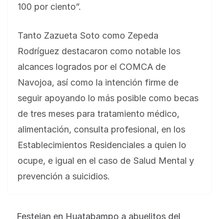
100 por ciento”.
Tanto Zazueta Soto como Zepeda
Rodríguez destacaron como notable los
alcances logrados por el COMCA de
Navojoa, así como la intención firme de
seguir apoyando lo más posible como becas
de tres meses para tratamiento médico,
alimentación, consulta profesional, en los
Establecimientos Residenciales a quien lo
ocupe, e igual en el caso de Salud Mental y
prevención a suicidios.
BLOG
Jose Felix Gomez Anduro rector de la UTE
Universidad Tecnológica de Etchojoa
Festejan en Huatabampo a abuelitos del